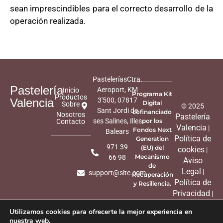
sean imprescindibles para el correcto desarrollo de la
operación realizada.
PasteleríasCtra.
Pastelería
Aeroport, KM
Inicio
Programa Kit
Productos
Valencia
3'500, 07817
Digital
Sobre
© 2025
Sant Jordi de
cofinanciado
Nosotros
Pastelería
ses Salines, Illes
por los
Contacto
Valencia
|
Fondos Next
Balears
Política de
Generation
971 39
(EU) del
cookies
|
Mecanismo
66 98
Aviso
de
Legal
|
support@site.com
Recuperación
Política de
y Resiliencia.
Privacidad
|
Diseño
Utilizamos cookies para ofrecerte la mejor experiencia en
Web Gecko
nuestra web.